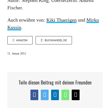
Autor: Stephen King. Übersetzerin: Andrea
Fischer.
Auch erwähnt von:
Kiki Thaerigen
und
Mirko
Kussin
.
AMAZON
BUCHHANDEL.DE
11. Januar 2012
Teile diesen Beitrag mit deinen Freunden
Facebook
Twitter
LinkedIn
WhatsApp
E-
Mail