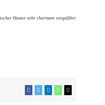
utscher Humor sehr charmant vorgeführt
Facebook
Twitter
LinkedIn
WhatsApp
E-
Mail