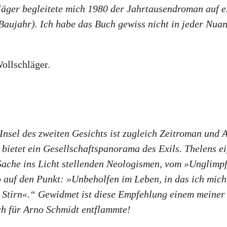
äger begleitete mich 1980 der Jahrtausendroman auf ei
aujahr). Ich habe das Buch gewiss nicht in jeder Nuan
ollschläger.
nsel des zweiten Gesichts ist zugleich Zeitroman und A
ietet ein Gesellschaftspanorama des Exils. Thelens ei
ache ins Licht stellenden Neologismen, vom »Unglimpf
o auf den Punkt: »Unbeholfen im Leben, in das ich mich
r Stirn«.“ Gewidmet ist diese Empfehlung einem meiner
ch für Arno Schmidt entflammte!