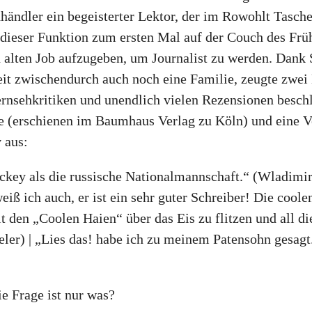
händler ein begeisterter Lektor, der im Rowohlt Tasc
 dieser Funktion zum ersten Mal auf der Couch des Fr
en alten Job aufzugeben, um Journalist zu werden. Dank 
eit zwischendurch auch noch eine Familie, zeugte zwei 
rnsehkritiken und unendlich vielen Rezensionen beschlo
e (erschienen im Baumhaus Verlag zu Köln) und eine Ve
 aus:
ckey als die russische Nationalmannschaft.“ (Wladimir 
t weiß ich auch, er ist ein sehr guter Schreiber! Die coo
 den „Coolen Haien“ über das Eis zu flitzen und all di
ler) | „Lies das! habe ich zu meinem Patensohn gesagt. 
e Frage ist nur was?